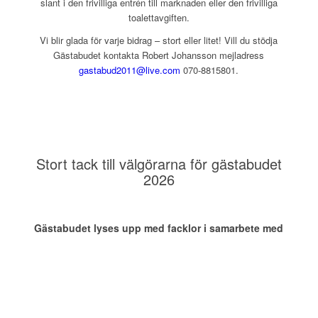
slant i den frivilliga entrén till marknaden eller den frivilliga
toalettavgiften.
Vi blir glada för varje bidrag – stort eller litet! Vill du stödja
Gästabudet kontakta Robert Johansson mejladress
gastabud2011@live.com
070-8815801.
Stort tack till välgörarna för gästabudet
2026
Gästabudet lyses upp med facklor i samarbete med