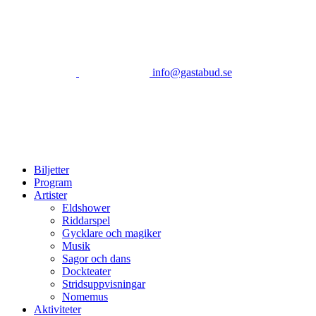
info@gastabud.se
Biljetter
Program
Artister
Eldshower
Riddarspel
Gycklare och magiker
Musik
Sagor och dans
Dockteater
Stridsuppvisningar
Nomemus
Aktiviteter