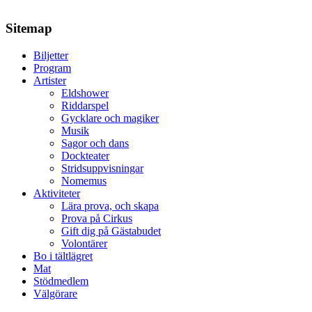
Sitemap
Biljetter
Program
Artister
Eldshower
Riddarspel
Gycklare och magiker
Musik
Sagor och dans
Dockteater
Stridsuppvisningar
Nomemus
Aktiviteter
Lära prova, och skapa
Prova på Cirkus
Gift dig på Gästabudet
Volontärer
Bo i tältlägret
Mat
Stödmedlem
Välgörare