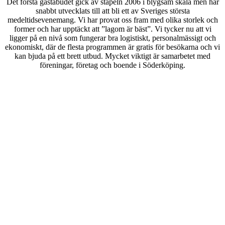
Det första gästabudet gick av stapeln 2006 i blygsam skala men har
snabbt utvecklats till att bli ett av Sveriges största
medeltidsevenemang. Vi har provat oss fram med olika storlek och
former och har upptäckt att ”lagom är bäst”. Vi tycker nu att vi
ligger på en nivå som fungerar bra logistiskt, personalmässigt och
ekonomiskt, där de flesta programmen är gratis för besökarna och vi
kan bjuda på ett brett utbud. Mycket viktigt är samarbetet med
föreningar, företag och boende i Söderköping.