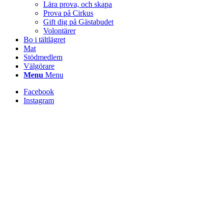
Lära prova, och skapa
Prova på Cirkus
Gift dig på Gästabudet
Volontärer
Bo i tältlägret
Mat
Stödmedlem
Välgörare
Menu
Menu
Facebook
Instagram