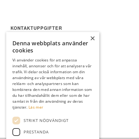
KONTAKTUPPGIFTER
×
Korp Wallman
Denna webbplats använder
E-post
info@gastabud.se
cookies
Vi använder cookies för att anpassa
innehåll, annonser och för att analysera vår
trafik. Vi delar också information om din
användning av vår webbplats med våra
reklam- och analyspartners som kan
kombinera den med annan information som
VILL NI VARA MED OCH STÖDJA?
du har tillhandahållit dem eller som de har
Robert Johansson
samlat in från din användning av deras
E-post
gastabud2011@live.com
tjänster.
Läs mer
STRIKT NÖDVÄNDIGT
PRESTANDA