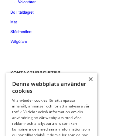
Volontärer
Bo i tältlägret
Mat
Stödmedlem
Välgörare
KONTAKTUPPGIFTER
×
Korp Wallman
Denna webbplats använder
E-post
info@gastabud.se
cookies
Vi använder cookies för att anpassa
innehåll, annonser och för att analysera vår
trafik. Vi delar också information om din
användning av vår webbplats med våra
reklam- och analyspartners som kan
kombinera den med annan information som
VILL NI VARA MED OCH STÖDJA?
du har tillhandahållit dem eller som de har