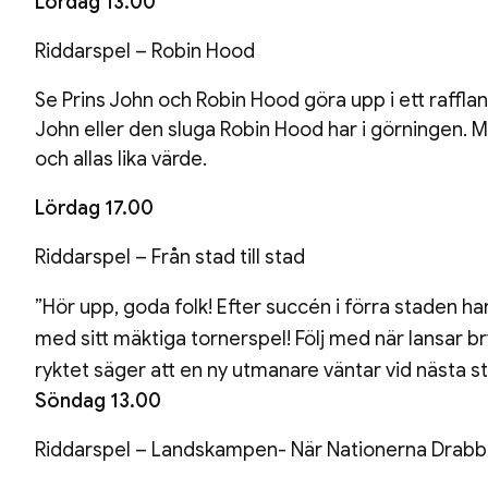
Lördag 13.00
Riddarspel – Robin Hood
Se Prins John och Robin Hood göra upp i ett rafflan
John eller den sluga Robin Hood har i görningen. Me
och allas lika värde.
Lördag 17.00
Riddarspel – Från stad till stad
”Hör upp, goda folk! Efter succén i förra staden har
med sitt mäktiga tornerspel! Följ med när lansar br
ryktet säger att en ny utmanare väntar vid nästa
Söndag 13.00
Riddarspel – Landskampen- När Nationerna Drab