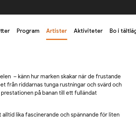
etter
Program
Artister
Aktiviteter
Bo i tältlä
pelen – känn hur marken skakar när de frustande
et från riddarnas tunga rustningar och svärd och
restationen på banan till ett fulländat
lltid lika fascinerande och spännande för liten