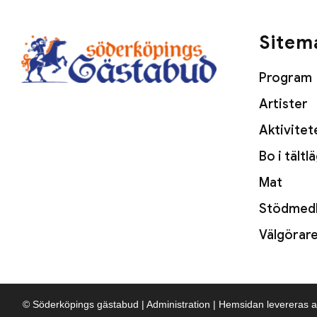
Sitem
Program
Artister
Aktivitet
Bo i tältl
Mat
Stödmed
Välgörar
© Söderköpings gästabud
|
Administration
|
Hemsidan levereras a