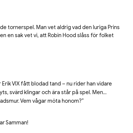
de tornerspel. Man vet aldrig vad den luriga Prins
n en sak vet vi, att Robin Hood slåss för folket
 Erik VIX fått blodad tand – nu rider han vidare
yts, svärd klingar och ära står på spel. Men…
 stadsmur. Vem vågar möta honom?”
bar Samman!