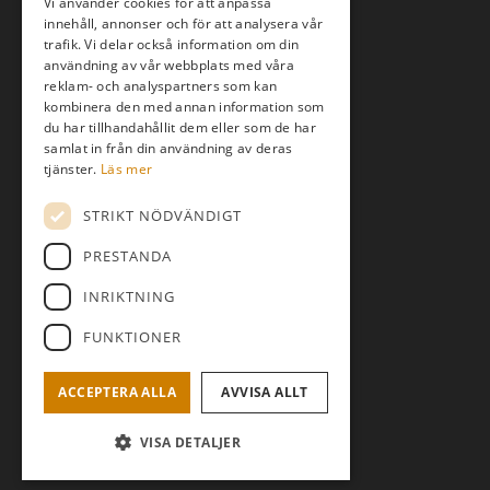
Vi använder cookies för att anpassa
innehåll, annonser och för att analysera vår
trafik. Vi delar också information om din
användning av vår webbplats med våra
reklam- och analyspartners som kan
kombinera den med annan information som
du har tillhandahållit dem eller som de har
samlat in från din användning av deras
tjänster.
Läs mer
STRIKT NÖDVÄNDIGT
PRESTANDA
INRIKTNING
FUNKTIONER
ACCEPTERA ALLA
AVVISA ALLT
VISA DETALJER