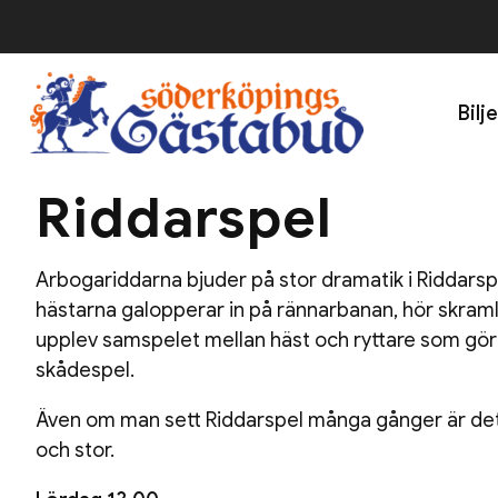
Bilj
Riddarspel
Arbogariddarna bjuder på stor dramatik i Riddars
hästarna galopperar in på rännarbanan, hör skraml
upplev samspelet mellan häst och ryttare som gör p
skådespel.
Även om man sett Riddarspel många gånger är det a
och stor.