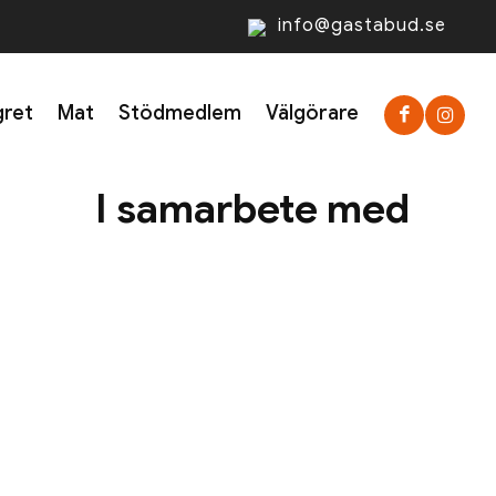
info@gastabud.se
gret
Mat
Stödmedlem
Välgörare
I samarbete med