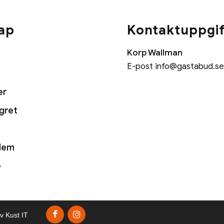
ap
Kontaktuppgif
Korp Wallman
E-post
info@gastabud.se
er
ägret
lem
e
v Kust IT