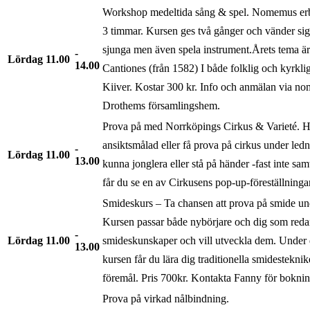
Workshop medeltida sång & spel. Nomemus erb
3 timmar. Kursen ges två gånger och vänder sig t
sjunga men även spela instrument.Årets tema ä
Lördag
11.00
14.00
Cantiones (från 1582) I både folklig och kyrklig
Kiiver. Kostar 300 kr. Info och anmälan via no
Drothems församlingshem.
Prova på med Norrköpings Cirkus & Varieté. Hä
ansiktsmålad eller få prova på cirkus under ledni
Lördag
11.00
13.00
kunna jonglera eller stå på händer -fast inte sam
får du se en av Cirkusens pop-up-föreställninga
Smideskurs – Ta chansen att prova på smide u
Kursen passar både nybörjare och dig som reda
Lördag
11.00
smideskunskaper och vill utveckla dem. Under 
13.00
kursen får du lära dig traditionella smidesteknik
föremål. Pris 700kr. Kontakta Fanny för bokni
Prova på virkad nålbindning.