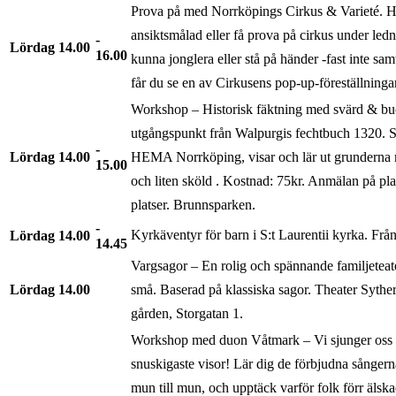
Prova på med Norrköpings Cirkus & Varieté. Hä
ansiktsmålad eller få prova på cirkus under ledni
Lördag
14.00
16.00
kunna jonglera eller stå på händer -fast inte sam
får du se en av Cirkusens pop-up-föreställninga
Workshop – Historisk fäktning med svärd & bu
utgångspunkt från Walpurgis fechtbuch 1320. S
Lördag
14.00
HEMA Norrköping, visar och lär ut grunderna
15.00
och liten sköld . Kostnad: 75kr. Anmälan på plat
platser. Brunnsparken.
Kyrkäventyr för barn i S:t Laurentii kyrka. Från 
Lördag
14.00
14.45
Vargsagor – En rolig och spännande familjeteate
Lördag
14.00
små. Baserad på klassiska sagor. Theater Sythe
gården, Storgatan 1.
Workshop med duon Våtmark – Vi sjunger oss 
snuskigaste visor! Lär dig de förbjudna sångerna
mun till mun, och upptäck varför folk förr älskad