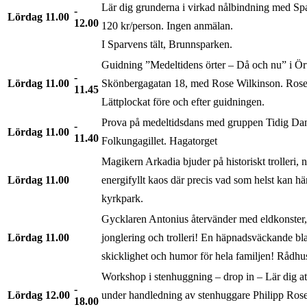
Lär dig grunderna i virkad nålbindning med Sp
Lördag
11.00
12.00
120 kr/person. Ingen anmälan.
I Sparvens tält, Brunnsparken.
Guidning ”Medeltidens örter – Då och nu” i Ör
Lördag
11.00
Skönbergagatan 18, med Rose Wilkinson. Rose 
11.45
Lättplockat före och efter guidningen.
Prova på medeltidsdans med gruppen Tidig Dan
Lördag
11.00
11.40
Folkungagillet. Hagatorget
Magikern Arkadia bjuder på historiskt trolleri, 
Lördag
11.00
energifyllt kaos där precis vad som helst kan hä
kyrkpark.
Gycklaren Antonius återvänder med eldkonster,
Lördag
11.00
jonglering och trolleri! En häpnadsväckande bl
skicklighet och humor för hela familjen! Rådhus
Workshop i stenhuggning – drop in – Lär dig att
Lördag
12.00
under handledning av stenhuggare Philipp Rose.
18.00