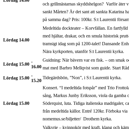
Lördag
14.00
och grillmästarnas skyddshelgon? Varför äter vi
sankt Mårten? Är det sant att sankta Katarina ha
på samma dag? Pris: 100kr. S:t Laurentii försa
Medeltida dockteater – Korvfällan. En fartfylld 
med hjältar, drakar, och en smula historisk prut
Lördag
14.00
tramsigt idag som på 1200-talet! Dansande En
Nära kyrkporten, utanför S:t Laurentii kyrka.
Guidning: När bävern var en fisk. – om smak oc
Lördag
15.00
16.00
mat med Barbro Mellqvist som guide. Start Rådh
Tidegärdsbön, ”Non”, i S:t Laurentii kyrka.
Lördag
15.00
15.20
Konsert. “I medeltida fotspår” med Trio Frotto
sång, Markus Junby Eriksson, viola da gamba 
Lördag
15.00
Söderquist, luta. Tidiga italienska madrigaler, 
från medeltida källor. Entré 120kr. Förboka via
nomemus.se/biljetter/ Drothem kyrka.
Valkyrie – kvinnokör med kraft, klang och käm