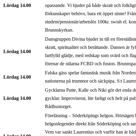
Lördag
14.00
opassande. Vi bjuder på både skratt och folkligt
förkunskaper behövs, bara ett öppet sinne! Frå
student/pensionär/arbetslös 100kr. swish el. ko
Brunnskyrkan.
Dansgruppen Divina bjuder in till en föreställni
skratt, spiritualitet och berättande. Dansen är fyl
Lördag
14.00
fartfylld glädje, med redskap som svärd och fla
förenar de stilarna FCBD och fusion. Brunnspa
Falska gäss spelar fantastisk musik från Norden
Lördag
14.00
nationerna på trummor och säckpipa. S:t Lauren
Gycklarna Putte, Kalle och Niki gör det enda
Lördag
14.00
gycklar. Improviserat, lite farligt och helt på pub
Rådhustorget.
Föreläsning – Söderköpings helgon. Hörsägen b
helgonlegender direkt från Söderköping och sa
Vem var sankt Laurentius och varför han är båd