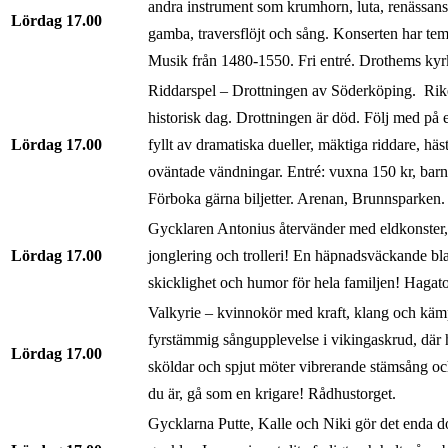
andra instrument som krumhorn, luta, renässansg
Lördag
17.00
gamba, traversflöjt och sång. Konserten har te
Musik från 1480-1550. Fri entré. Drothems kyr
Riddarspel – Drottningen av Söderköping. Riket
historisk dag. Drottningen är död. Följ med på ett
Lördag
17.00
fyllt av dramatiska dueller, mäktiga riddare, häs
oväntade vändningar. Entré: vuxna 150 kr, barn
Förboka gärna biljetter. Arenan, Brunnsparken.
Gycklaren Antonius återvänder med eldkonster,
Lördag
17.00
jonglering och trolleri! En häpnadsväckande bl
skicklighet och humor för hela familjen! Hagato
Valkyrie – kvinnokör med kraft, klang och käm
fyrstämmig sångupplevelse i vikingaskrud, där h
Lördag
17.00
sköldar och spjut möter vibrerande stämsång o
du är, gå som en krigare! Rådhustorget.
Gycklarna Putte, Kalle och Niki gör det enda