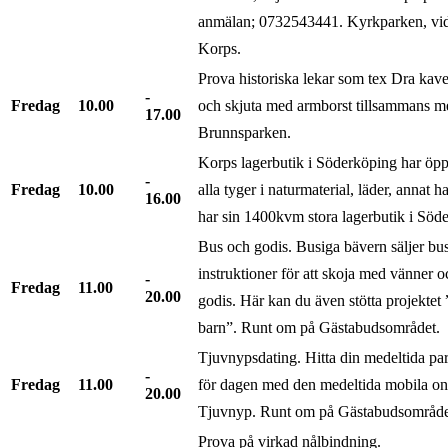
anmälan; 0732543441. Kyrkparken, vid 
Korps.
Prova historiska lekar som tex Dra kav
Fredag
10.00
och skjuta med armborst tillsammans m
17.00
Brunnsparken.
Korps lagerbutik i Söderköping har öpp
Fredag
10.00
alla tyger i naturmaterial, läder, annat 
16.00
har sin 1400kvm stora lagerbutik i Söd
Bus och godis. Busiga bävern säljer bus
instruktioner för att skoja med vänner 
Fredag
11.00
20.00
godis. Här kan du även stötta projektet ”
barn”. Runt om på Gästabudsområdet.
Tjuvnypsdating. Hitta din medeltida partn
Fredag
11.00
för dagen med den medeltida mobila onl
20.00
Tjuvnyp. Runt om på Gästabudsområde
Prova på virkad nålbindning.