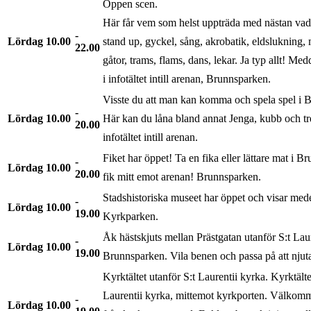
Öppen scen.
Här får vem som helst uppträda med nästan vad
Lördag
10.00
stand up, gyckel, sång, akrobatik, eldslukning, 
22.00
gåtor, trams, flams, dans, lekar. Ja typ allt! Me
i infotältet intill arenan, Brunnsparken.
Visste du att man kan komma och spela spel i 
Lördag
10.00
Här kan du låna bland annat Jenga, kubb och tre
20.00
infotältet intill arenan.
Fiket har öppet! Ta en fika eller lättare mat i B
Lördag
10.00
20.00
fik mitt emot arenan! Brunnsparken.
Stadshistoriska museet har öppet och visar mede
Lördag
10.00
19.00
Kyrkparken.
Åk hästskjuts mellan Prästgatan utanför S:t Lau
Lördag
10.00
19.00
Brunnsparken. Vila benen och passa på att njut
Kyrktältet utanför S:t Laurentii kyrka. Kyrktälte
Laurentii kyrka, mittemot kyrkporten. Välkom
Lördag
10.00