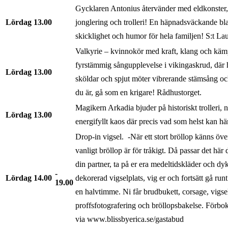
Gycklaren Antonius återvänder med eldkonster,
Lördag
13.00
jonglering och trolleri! En häpnadsväckande bl
skicklighet och humor för hela familjen! S:t Lau
Valkyrie – kvinnokör med kraft, klang och käm
fyrstämmig sångupplevelse i vikingaskrud, där h
Lördag
13.00
sköldar och spjut möter vibrerande stämsång 
du är, gå som en krigare! Rådhustorget.
Magikern Arkadia bjuder på historiskt trolleri, 
Lördag
13.00
energifyllt kaos där precis vad som helst kan h
Drop-in vigsel. -När ett stort bröllop känns öve
vanligt bröllop är för tråkigt. Då passar det här
din partner, ta på er era medeltidskläder och dy
Lördag
14.00
dekorerad vigselplats, vig er och fortsätt gå ru
19.00
en halvtimme. Ni får brudbukett, corsage, vigsel
proffsfotografering och bröllopsbakelse. Förbo
via www.blissbyerica.se/gastabud