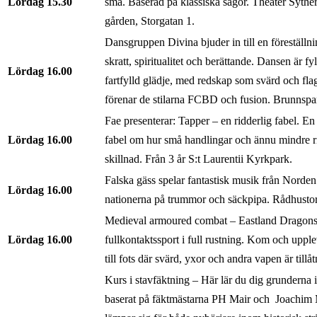
Lördag
15.30
små. Baserad på klassiska sagor. Theater Sythe
gården, Storgatan 1.
Dansgruppen Divina bjuder in till en föreställni
skratt, spiritualitet och berättande. Dansen är fyl
Lördag
16.00
fartfylld glädje, med redskap som svärd och fla
förenar de stilarna FCBD och fusion. Brunnspa
Fae presenterar: Tapper – en ridderlig fabel. En
Lördag
16.00
fabel om hur små handlingar och ännu mindre r
skillnad. Från 3 år S:t Laurentii Kyrkpark.
Falska gäss spelar fantastisk musik från Norden
Lördag
16.00
nationerna på trummor och säckpipa. Rådhustor
Medieval armoured combat – Eastland Dragons 
Lördag
16.00
fullkontaktssport i full rustning. Kom och upple
till fots där svärd, yxor och andra vapen är tillå
Kurs i stavfäktning – Här lär du dig grunderna i 
baserat på fäktmästarna PH Mair och Joachim 