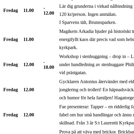
Lär dig grunderna i virkad nålbindnin
Fredag
11.00
12.00
120 kr/person. Ingen anmälan.
I Sparvens tält, Brunnsparken.
Magikern Arkadia bjuder på historiskt tr
Fredag
11.00
energifyllt kaos där precis vad som hels
kyrkpark.
Workshop i stenhuggning – drop in – Lär
Fredag
12.00
under handledning av stenhuggare Phili
18.00
vid prästgatan.
Gycklaren Antonius återvänder med eldk
Fredag
12.00
jonglering och trolleri! En häpnadsväc
och humor för hela familjen! Hagatorge
Fae presenterar: Tapper – en ridderlig f
Fredag
12.00
fabel om hur små handlingar och ännu m
skillnad. Från 3 år S:t Laurentii Kyrkpa
Prova på att väva med brickor. Brickb