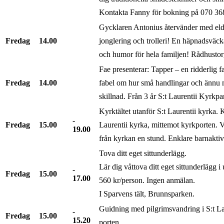
Kontakta Fanny för bokning på 070 36
Gycklaren Antonius återvänder med eldk
Fredag
14.00
jonglering och trolleri! En häpnadsväc
och humor för hela familjen! Rådhustor
Fae presenterar: Tapper – en ridderlig f
Fredag
14.00
fabel om hur små handlingar och ännu m
skillnad. Från 3 år S:t Laurentii Kyrkpa
Kyrktältet utanför S:t Laurentii kyrka. K
Fredag
15.00
Laurentii kyrka, mittemot kyrkporten.
19.00
från kyrkan en stund. Enklare barnaktivit
Tova ditt eget sittunderlägg.
Lär dig våttova ditt eget sittunderlägg 
Fredag
15.00
17.00
560 kr/person. Ingen anmälan.
I Sparvens tält, Brunnsparken.
Guidning med pilgrimsvandring i S:t Lau
Fredag
15.00
15.20
porten.