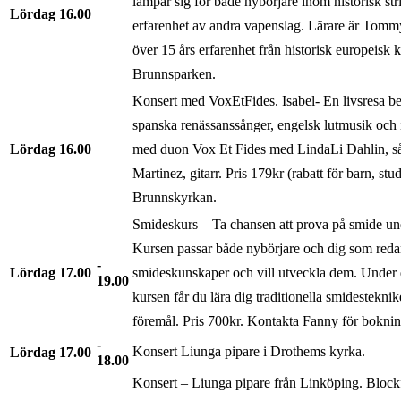
lämpar sig för både nybörjare inom historisk st
Lördag
16.00
erfarenhet av andra vapenslag. Lärare är Tom
över 15 års erfarenhet från historisk europeisk 
Brunnsparken.
Konsert med VoxEtFides. Isabel- En livsresa 
spanska renässanssånger, engelsk lutmusik och i
Lördag
16.00
med duon Vox Et Fides med LindaLi Dahlin, s
Martinez, gitarr. Pris 179kr (rabatt för barn, st
Brunnskyrkan.
Smideskurs – Ta chansen att prova på smide u
Kursen passar både nybörjare och dig som reda
Lördag
17.00
smideskunskaper och vill utveckla dem. Under 
19.00
kursen får du lära dig traditionella smidesteknik
föremål. Pris 700kr. Kontakta Fanny för bokni
Konsert Liunga pipare i Drothems kyrka.
Lördag
17.00
18.00
Konsert – Liunga pipare från Linköping. Block