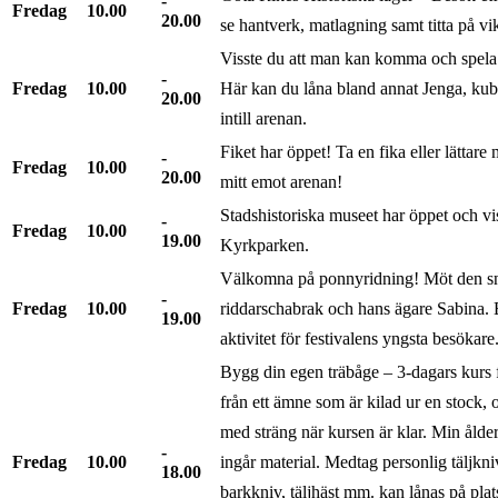
Fredag
10.00
20.00
se hantverk, matlagning samt titta på 
Visste du att man kan komma och spela
Fredag
10.00
Här kan du låna bland annat Jenga, kubb 
20.00
intill arenan.
Fiket har öppet! Ta en fika eller lättare
Fredag
10.00
20.00
mitt emot arenan!
Stadshistoriska museet har öppet och vi
Fredag
10.00
19.00
Kyrkparken.
Välkomna på ponnyridning! Möt den snäl
Fredag
10.00
riddarschabrak och hans ägare Sabina.
19.00
aktivitet för festivalens yngsta besökar
Bygg din egen träbåge – 3-dagars kurs f
från ett ämne som är kilad ur en stock, 
med sträng när kursen är klar. Min ålder
Fredag
10.00
ingår material. Medtag personlig täljkn
18.00
barkkniv, täljhäst mm. kan lånas på pla