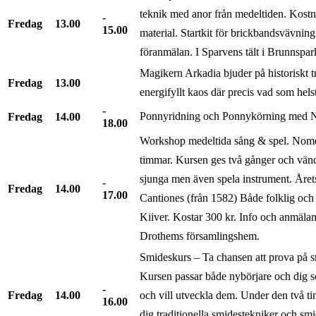
teknik med anor från medeltiden. Kostn
Fredag
13.00
15.00
material. Startkit för brickbandsvävning
föranmälan. I Sparvens tält i Brunnspar
Magikern Arkadia bjuder på historiskt tr
Fredag
13.00
energifyllt kaos där precis vad som hel
Ponnyridning och Ponnykörning med No
Fredag
14.00
18.00
Workshop medeltida sång & spel. Nome
timmar. Kursen ges två gånger och vänder
sjunga men även spela instrument. Året
Fredag
14.00
17.00
Cantiones (från 1582) Både folklig och 
Kiiver. Kostar 300 kr. Info och anmäla
Drothems församlingshem.
Smideskurs – Ta chansen att prova på 
Kursen passar både nybörjare och dig 
Fredag
14.00
och vill utveckla dem. Under den två ti
16.00
dig traditionella smidestekniker och smi