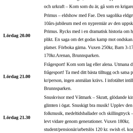
och urkraft – Kom som du är, gå som en krigare
Primus – eldshow med Fae. Den sagolika eldgr
10års-jubileum med en nypremiär av den uppsk
Primus. Rycks med i en dramatisk historia om h
Lördag
20.00
plikt. En saga om det godas kamp mot ondskan
platser. Förboka gärna. Vuxen 250kr, Barn 3-17
170kr.Arenan, Brunnsparken.
Frågesport! Kom som lag eller alena. Utmana d
frågesport! Ta med ditt bästa tilltugg och satsa p
Lördag
21.00
kr/person, ingen anmälan krävs. I infotältet intil
Brunnsparken.
Snuskvisor med Våtmark – Skratt, glödande ki
glimten i ögat. Snuskigt bra musik! Upplev den
folkmusik, medeltidsballader och skillingtryck 
Lördag
21.30
levt vidare genom generationer. Vuxen 180kr,
student/pensionär/arbetslös 120 kr. swish el. ko