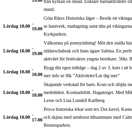
19.00
från kyrkan en stund. Enklare barnaktiviteter ell
stund.
Göta Rikes Historiska läger – Besök ett vikinga
Lördag
10.00
se hantverk, matlagning samt titta på vikingarn
19.00
Kyrkparken.
Välkomna på ponnyridning! Möt den snälla häste
Lördag
10.00
riddarschabrak och hans ägare Sabina. En perf
19.00
aktivitet för festivalens yngsta besökare. 50kr.
Bygg din egen träbåge – dag 2 av 3, kurs i att 
Lördag
10.00
18.00
mer info se flik ”Aktiviteter/Lär dig mer”
Skapande verkstad för barn. Kom och slöjda me
Lördag
10.00
medeltiden. Kostnadsfritt. Hagatorget. Med Mik
18.00
Lesse och Lisa Lundell Karlberg
Prova historiska lekar som tex Dra kavel, Kast
Lördag
10.00
och skjuta med armborst tillsammans med Calm
17.00
Brunnsparken.