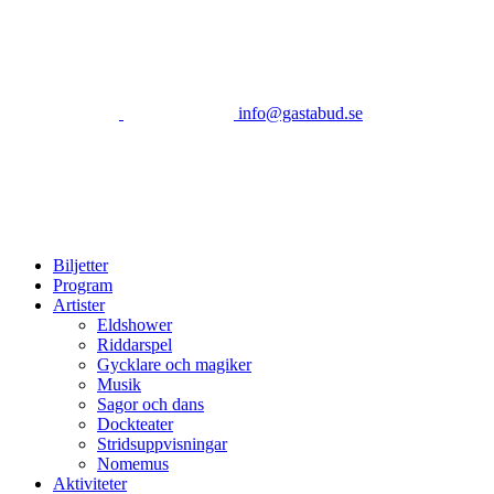
info@gastabud.se
Biljetter
Program
Artister
Eldshower
Riddarspel
Gycklare och magiker
Musik
Sagor och dans
Dockteater
Stridsuppvisningar
Nomemus
Aktiviteter