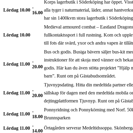
Korps lagerbutik i Söderköping har öppet. Viss
Lördag
10.00
alla tyger i naturmaterial, läder, annat hantverk
16.00
har sin 1400kvm stora lagerbutik i Söderköping
Medieval armoured combat – Eastland Dragons 
Lördag
10.00
fullkontaktssport i full rustning. Kom och upple
till fots där svärd, yxor och andra vapen är tillå
Bus och godis. Busiga bävern säljer bus-kit me
instruktioner för att skoja med vänner och beka
Lördag
11.00
20.00
godis. Här kan du även stötta projektet ”Hjälp mu
barn”. Runt om på Gästabudsområdet.
Tjuvnypsdating. Hitta din medeltida partner eller
Lördag
11.00
sällskap för dagen med den medeltida mobila o
20.00
dejtingplattformen Tjuvnyp. Runt om på Gästa
Ponnyridning och Ponnykörning med Norf. 50k
Lördag
11.00
18.00
Brunnsparken
Örtagården serverar Medeltidssoppa. Skönberg
Lördag
11.00
14.00