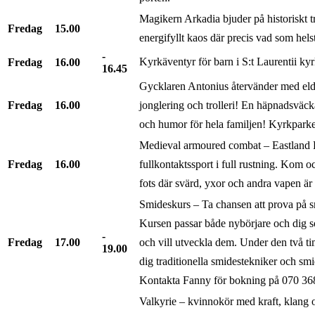
Magikern Arkadia bjuder på historiskt tr
Fredag
15.00
energifyllt kaos där precis vad som hel
Kyrkäventyr för barn i S:t Laurentii kyrk
Fredag
16.00
16.45
Gycklaren Antonius återvänder med eldk
Fredag
16.00
jonglering och trolleri! En häpnadsväc
och humor för hela familjen! Kyrkpark
Medieval armoured combat – Eastland 
Fredag
16.00
fullkontaktssport i full rustning. Kom oc
fots där svärd, yxor och andra vapen är 
Smideskurs – Ta chansen att prova på 
Kursen passar både nybörjare och dig 
Fredag
17.00
och vill utveckla dem. Under den två ti
19.00
dig traditionella smidestekniker och smi
Kontakta Fanny för bokning på 070 36
Valkyrie – kvinnokör med kraft, klang