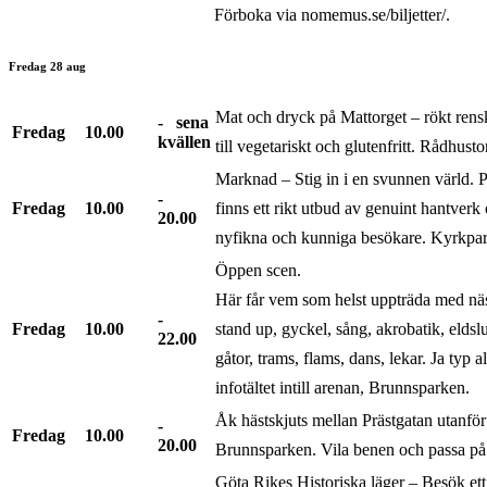
Förboka via nomemus.se/biljetter/.
Fredag 28 aug
Mat och dryck på Mattorget – rökt rensk
sena
Fredag
10.00
kvällen
till vegetariskt och glutenfritt. Rådhusto
Marknad – Stig in i en svunnen värld.
Fredag
10.00
finns ett rikt utbud av genuint hantverk
20.00
nyfikna och kunniga besökare. Kyrkpa
Öppen scen.
Här får vem som helst uppträda med nä
Fredag
10.00
stand up, gyckel, sång, akrobatik, eldsl
22.00
gåtor, trams, flams, dans, lekar. Ja typ 
infotältet intill arenan, Brunnsparken.
Åk hästskjuts mellan Prästgatan utanför
Fredag
10.00
20.00
Brunnsparken. Vila benen och passa på a
Göta Rikes Historiska läger – Besök ett