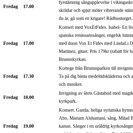
fyrstämmig sångupplevelse i vikingaskru
Fredag
17.00
sköldar och spjut möter vibrerande st
du är, gå som en krigare! Rådhustorget.
Konsert med VoxEtFides. Isabel- En li
spanska renässanssånger, engelsk lutmus
Fredag
17.00
med duon Vox Et Fides med LindaLi Da
Martinez, gitarr. Pris 179kr (rabatt för 
Brunnskyrkan.
Kortege från Brunnsparken till invignin
Fredag
17.30
Ta på dig bästa medeltidskläderna och a
och musiker.
Invigning av årets Gästabud med magike
Fredag
18.00
kyrkpark.
Konsert. Gamla, heliga syrianska hym
Abo, Mariam Alshamani, sång. Milad Ba
Fredag
19.00
kanun. Sånger i en uråldrig kyrkosångt