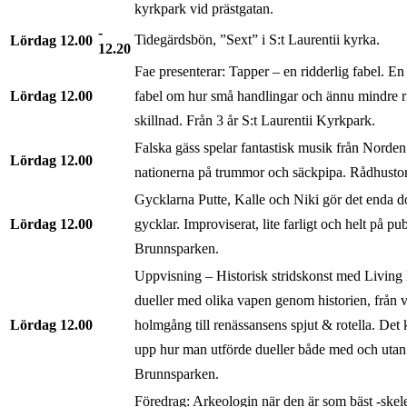
kyrkpark vid prästgatan.
Tidegärdsbön, ”Sext” i S:t Laurentii kyrka.
Lördag
12.00
12.20
Fae presenterar: Tapper – en ridderlig fabel. En
Lördag
12.00
fabel om hur små handlingar och ännu mindre r
skillnad. Från 3 år S:t Laurentii Kyrkpark.
Falska gäss spelar fantastisk musik från Norden
Lördag
12.00
nationerna på trummor och säckpipa. Rådhustor
Gycklarna Putte, Kalle och Niki gör det enda
Lördag
12.00
gycklar. Improviserat, lite farligt och helt på pub
Brunnsparken.
Uppvisning – Historisk stridskonst med Livin
dueller med olika vapen genom historien, från 
Lördag
12.00
holmgång till renässansens spjut & rotella. De
upp hur man utförde dueller både med och utan 
Brunnsparken.
Föredrag: Arkeologin när den är som bäst -skele