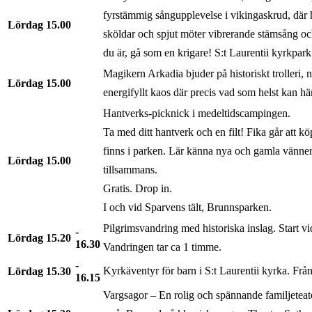
fyrstämmig sångupplevelse i vikingaskrud, där h
Lördag
15.00
sköldar och spjut möter vibrerande stämsång o
du är, gå som en krigare! S:t Laurentii kyrkpark
Magikern Arkadia bjuder på historiskt trolleri, 
Lördag
15.00
energifyllt kaos där precis vad som helst kan h
Hantverks-picknick i medeltidscampingen.
Ta med ditt hantverk och en filt! Fika går att kö
finns i parken. Lär känna nya och gamla vänne
Lördag
15.00
tillsammans.
Gratis. Drop in.
I och vid Sparvens tält, Brunnsparken.
Pilgrimsvandring med historiska inslag. Start vi
Lördag
15.20
16.30
Vandringen tar ca 1 timme.
Kyrkäventyr för barn i S:t Laurentii kyrka. Från 
Lördag
15.30
16.15
Vargsagor – En rolig och spännande familjeteate