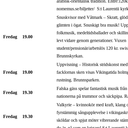
arabisk-orientalisk tradition. Entré:120
nomemus.se/biljetter/ S:t Laurentii kyr
Snuskvisor med Våtmark – Skratt, glöd
glimten i ögat. Snuskigt bra musik! Upp
folkmusik, medeltidsballader och skilli
Fredag
19.00
levt vidare genom generationer. Vuxen 
student/pensionär/arbetslös 120 kr. swis
Brunnskyrkan.
Uppvisning – Historisk stridskonst me
Fredag
19.00
facklornas sken visas Vikingatida holm
rustning. Brunnsparken.
Falska gäss spelar fantastisk musik frå
Fredag
19.30
nationerna på trummor och säckpipa. R
Valkyrie – kvinnokör med kraft, klang
fyrstämmig sångupplevelse i vikingaskru
Fredag
19.30
sköldar och spjut möter vibrerande st
du är, gå som en krigare! S:t Laurentii 