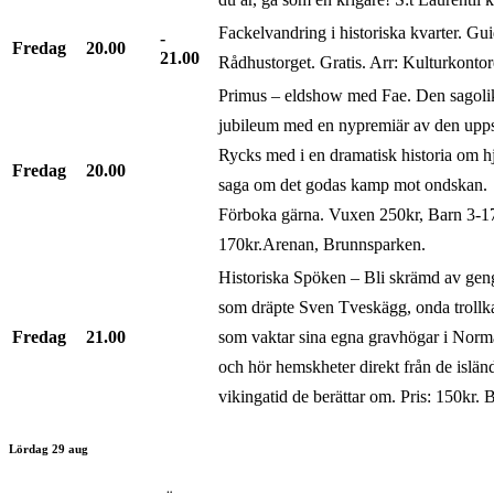
Fackelvandring i historiska kvarter. Gu
Fredag
20.00
21.00
Rådhustorget. Gratis. Arr: Kulturkontor
Primus – eldshow med Fae. Den sagolik
jubileum med en nypremiär av den upps
Rycks med i en dramatisk historia om hj
Fredag
20.00
saga om det godas kamp mot ondskan. B
Förboka gärna. Vuxen 250kr, Barn 3-17
170kr.Arenan, Brunnsparken.
Historiska Spöken – Bli skrämd av gen
som dräpte Sven Tveskägg, onda trollk
Fredag
21.00
som vaktar sina egna gravhögar i Nor
och hör hemskheter direkt från de islä
vikingatid de berättar om. Pris: 150kr.
Lördag 29 aug