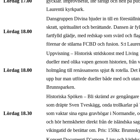
Lördag
17.00
gycklar. Improviserat, lite farligt och helt på pub
Laurentii kyrkpark.
Dansgruppen Divina bjuder in till en föreställni
skratt, spiritualitet och berättande. Dansen är fyl
Lördag
18.00
fartfylld glädje, med redskap som svärd och fla
förenar de stilarna FCBD och fusion. S:t Lauren
Uppvisning – Historisk stridskonst med Livin
dueller med olika vapen genom historien, från 
Lördag
18.00
holmgång till renässansens spjut & rotella. De
upp hur man utförde dueller både med och utan 
Brunnsparken.
Historiska Spöken – Bli skrämd av gengångare
som dräpte Sven Tveskägg, onda trollkarlar på
Lördag
18.30
som vaktar sina egna gravhögar i Normandie,
och hör hemskheter direkt från de isländska sa
vikingatid de berättar om. Pris: 150kr. Brunnsk
Konsert Documenti D’amore. Ljuv och kärleksfu