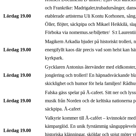
och Frankrike: Madrigaler,trubadursånger, dans
Lördag
19.00
etablerade artisterna Uli Kontu Korhonen, sång
Öller, flöjter, säckpipa och Mikael Heikkilä, sl
Förboka via nomemus.se/biljetter/ S:t Laurentii
Magikern Arkadia bjuder på historiskt trolleri, 
Lördag
19.00
energifyllt kaos där precis vad som helst kan hä
kyrkpark.
Gycklaren Antonius återvänder med eldkonster,
Lördag
19.00
jonglering och trolleri! En häpnadsväckande bl
skicklighet och humor för hela familjen! Rådhus
Falska gäss spelar på Å-cafeet. Sitt ner och lyss
Lördag
19.00
musik från Norden och de keltiska nationerna 
säckpipa. Å-cafeet
Valkyrie kommer till Å-caféet – kvinnokör med 
kämparglöd. En unik fyrstämmig sångupplevelse
Lördag
19.00
historiska klänningar, sköldar och spjut möter 