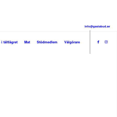
info@gastabud.se
 i tältlägret
Mat
Stödmedlem
Välgörare