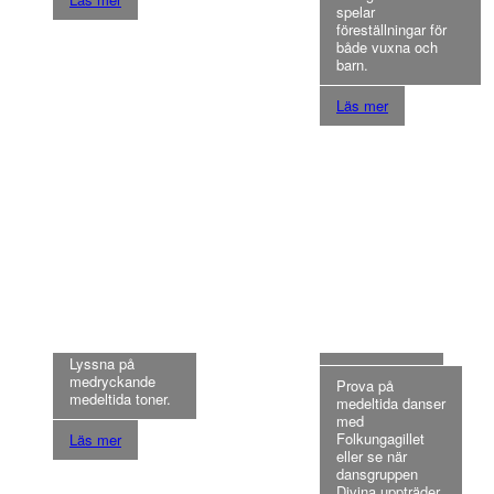
spelar
föreställningar för
både vuxna och
barn.
Läs mer
MUSIK
DANS
Lyssna på
medryckande
Prova på
medeltida toner.
medeltida danser
med
Folkungagillet
Läs mer
eller se när
dansgruppen
Divina uppträder