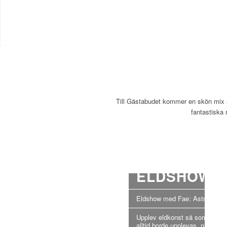
Till Gästabudet kommer en skön mix av
fantastiska
ELDSHOWE
Eldshow med Fae: Astra
Upplev eldkonst så som den
alltid borde upplevas, när som