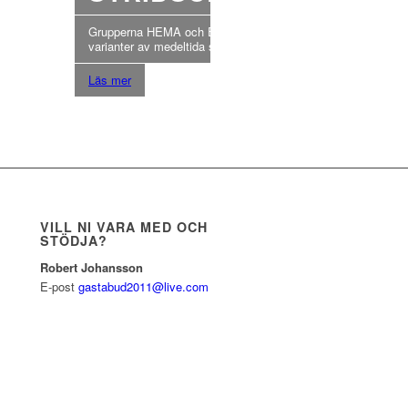
Grupperna HEMA och Estland Dragons visar olika
varianter av medeltida stridstekniker.
Läs mer
VILL NI VARA MED OCH
STÖDJA?
Robert Johansson
E-post
gastabud2011@live.com