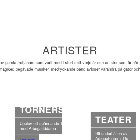
ARTISTER
 gamla trotjänare som varit med i stort sett varje år och artister som är här
 magiker, begåvade musiker, medryckande band avlöser varandra på gator oc
R
TORNERSPEL
TEATER
Upplev ett spännande Tornerspel
med Arbogariddarna
Bli underhållen av
Arbogateatern. De
Läs mer