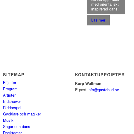
med orientaliskt
inspirerad dans.
Läs mer
SITEMAP
KONTAKTUPPGIFTER
Biljetter
Korp Wallman
Program
E-post
info@gastabud.se
Artister
Eldshower
Riddarspel
Gycklare och magiker
Musik
Sagor och dans
Dockteater