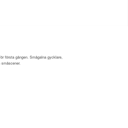
 för första gången. Smågalna gycklare,
h småscener.