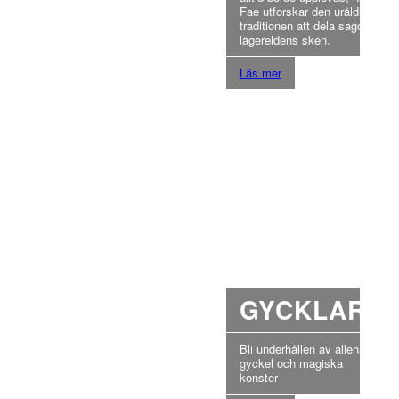
Fae utforskar den uråldriga
traditionen att dela sagor i
lägereldens sken.
Läs mer
GYCKLARE
Bli underhållen av allehanda
gyckel och magiska
konster