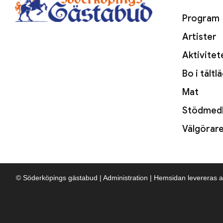
Program
Artister
Aktivitet
Bo i tältl
Mat
Stödmed
Välgörar
© Söderköpings gästabud
|
Administration
|
Hemsidan levereras a