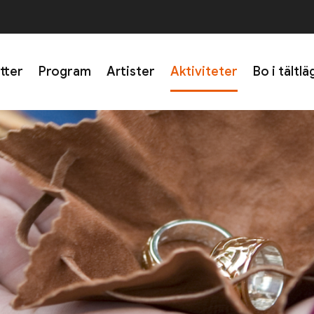
etter
Program
Artister
Aktiviteter
Bo i tältlä