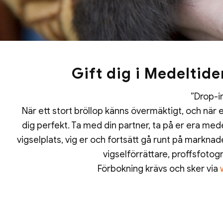
Gift dig i Medeltid
”Drop-in
När ett stort bröllop känns övermäktigt, och när et
dig perfekt. Ta med din partner, ta på er era me
vigselplats, vig er och fortsätt gå runt på markna
vigselförrättare, proffsfotog
Förbokning krävs och sker via