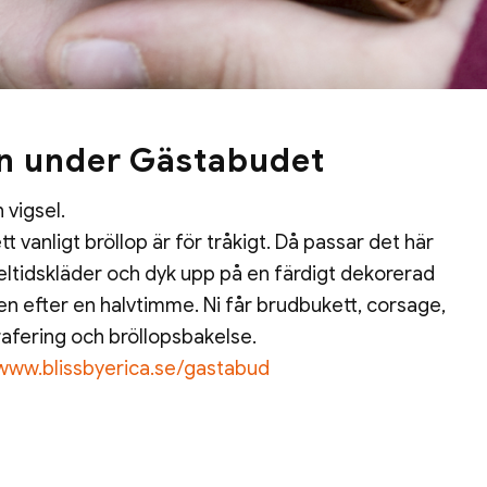
en under Gästabudet
 vigsel.
t vanligt bröllop är för tråkigt. Då passar det här
deltidskläder och dyk upp på en färdigt dekorerad
den efter en halvtimme. Ni får brudbukett, corsage,
rafering och bröllopsbakelse.
www.blissbyerica.se/gastabud