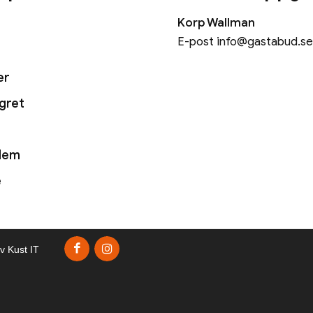
Korp Wallman
E-post
info@gastabud.se
er
ägret
lem
e
v Kust IT