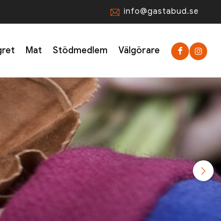
info@gastabud.se
gret
Mat
Stödmedlem
Välgörare
Nästa